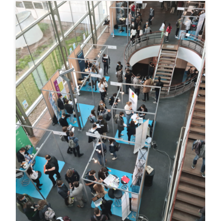
#Evenement
14 Oct , 2021
Forum Ingénib de l’ENSEIRB-
MATMECA 2021
Novelis à la rencontre des futurs ingénieurs du monde
numérique Le jeudi 14 octobre 2021 aura lieu le forum
Ingénib ENSEIRB-MATMECA : Ecole Nationale