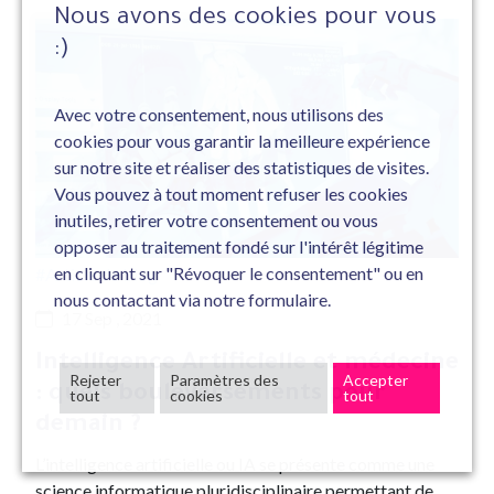
Nous avons des cookies pour vous
:)
Avec votre consentement, nous utilisons des
cookies pour vous garantir la meilleure expérience
sur notre site et réaliser des statistiques de visites.
Vous pouvez à tout moment refuser les cookies
inutiles, retirer votre consentement ou vous
opposer au traitement fondé sur l'intérêt légitime
en cliquant sur "Révoquer le consentement" ou en
#Article de blog
nous contactant via notre formulaire.
17 Sep , 2021
Intelligence Artificielle et médecine
Rejeter
Paramètres des
Accepter
: quels bouleversements pour
tout
cookies
tout
demain ?
L’intelligence artificielle ou IA se présente comme une
science informatique pluridisciplinaire permettant de