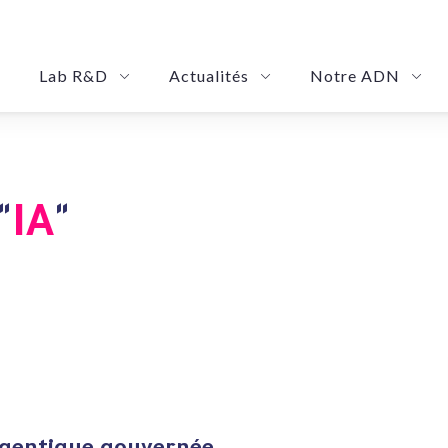
Lab R&D
Actualités
Notre ADN
 Management Platform
rization Solution
SmartRoby: Your Automation Governance Platform
eShadow: Your Advance
"
IA
"