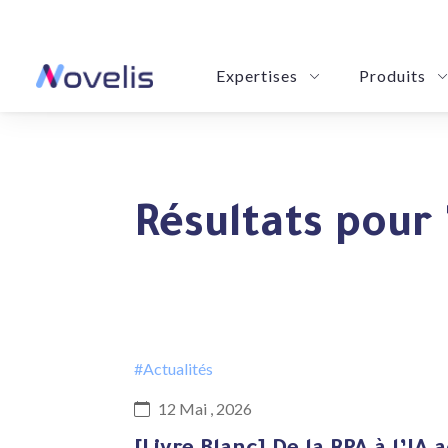
Expertises
Produits
Novy POM: Your Purchase & Order
eSummarize: Your Precision Summa
Résultats pour 
#Actualités
12 Mai , 2026