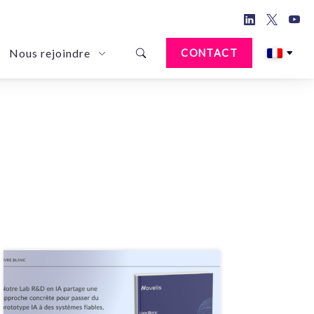
Nous rejoindre
CONTACT
d Document Anonymization Solution