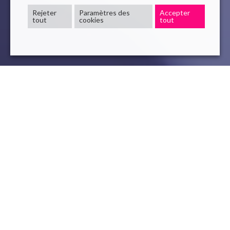
Rejeter
Paramètres des
Accepter
tout
cookies
tout
Mehdi Nafe
CEO & Fondateur
Mehdi Nafe est le CEO et cofondateur de Novelis
Group. Ingénieur de formation et chef de projet, il