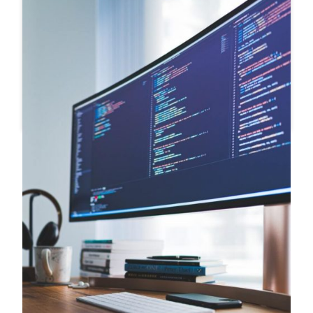
#Expertise
25 Nov , 2021
Développement d’applications
Vos enjeux Les DSI doivent gérer des systèmes de plus
en plus complexes requérant des compétences
technologiques pointues de plus en plus diverses tout en
rationalisant leurs coûts. En parallèle, les utilisateurs et
sponsors demandent des évolutions toujours plus