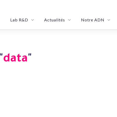
Lab R&D
Actualités
Notre ADN
 Management Platform
rization Solution
SmartRoby: Your Automation Governance Platform
eShadow: Your Advance
"
data
"