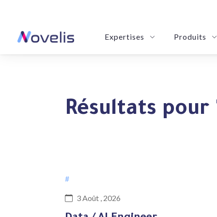
Expertises
Produits
Novy POM: Your Purchase & Order
eSummarize: Your Precision Summa
Résultats pour 
#
3 Août , 2026