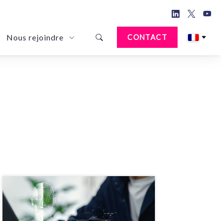
Nous rejoindre
CONTACT
d Document Anonymization Solution