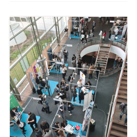
#Evenement
14 Oct , 2021
Forum Ingénib de l’ENSEIRB-
MATMECA 2021
Novelis à la rencontre des futurs ingénieurs du monde