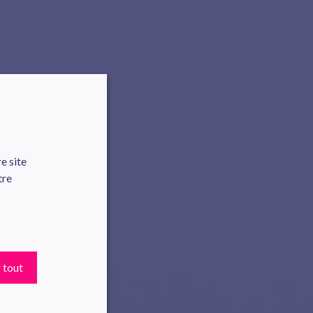
e site
tre
 tout