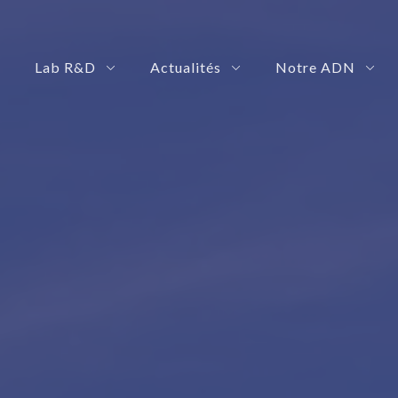
Lab R&D
Actualités
Notre ADN
 Management Platform
rization Solution
SmartRoby: Your Automation Governance Platform
eShadow: Your Advance