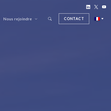
Nous rejoindre
CONTACT
d Document Anonymization Solution