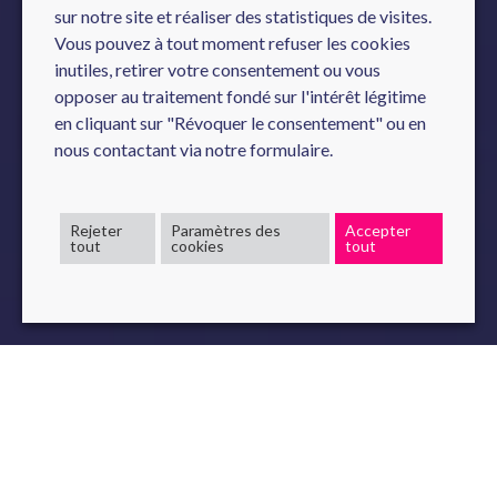
sur notre site et réaliser des statistiques de visites.
Vous pouvez à tout moment refuser les cookies
inutiles, retirer votre consentement ou vous
opposer au traitement fondé sur l'intérêt légitime
en cliquant sur "Révoquer le consentement" ou en
nous contactant via notre formulaire.
Rejeter
Paramètres des
Accepter
tout
cookies
tout
Il y a quelques jours, notre partenaire ABBYY organisait un
talk
autour d’un sujet stratégique :
l’avenir de l’
IA
et de
l’
Automatisation Intelligente
, durant leur AI Summit à