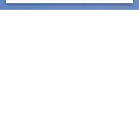
Responsabilités générales
Mission
Concevoir et intégrer les composants IA (LLMs, moteurs
RAG, vector DB, orchestrateurs d’agents) pour enrichir les
fonctionnalités de la plateforme.
Responsabilités
Mettre en place des pipelines de données (ETL, Kafka,
DB SQL/NoSQL).
Intégrer des modèles IA (OpenAI, Hugging Face, local
LLMs).