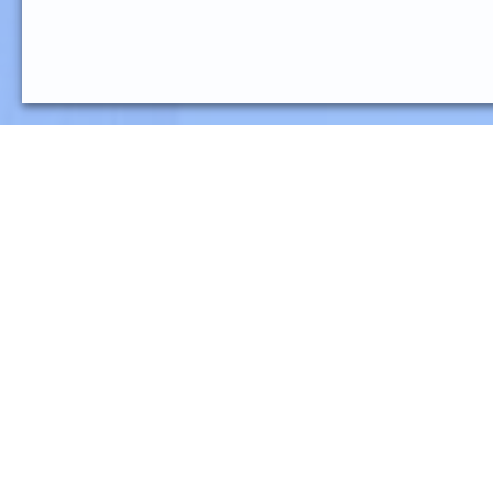
Responsabilités générales
Mission
Piloter la roadmap produit, prioriser les développements
Responsabilités
Construire et maintenir la vision produit avec l’équi
Définir la roadmap et prioriser les fonctionnalités.
Recueillir les besoins des clients et utilisateurs.
Travailler en étroite collaboration avec PO, devs e
Définir les KPIs de succès produit.