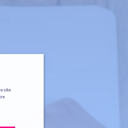
e site
tre