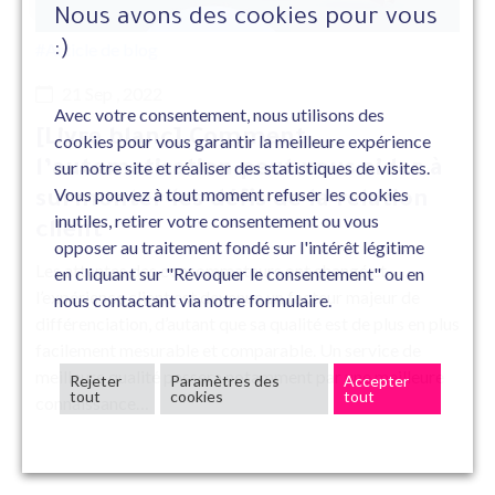
Nous avons des cookies pour vous
:)
#Article de blog
21 Sep , 2022
Avec votre consentement, nous utilisons des
[Livre blanc] Comment
cookies pour vous garantir la meilleure expérience
sur notre site et réaliser des statistiques de visites.
l’automatisation peut vous aider à
Vous pouvez à tout moment refuser les cookies
surmonter les défis de la relation
inutiles, retirer votre consentement ou vous
client
opposer au traitement fondé sur l'intérêt légitime
Les attentes des consommateurs ont changé et
en cliquant sur "Révoquer le consentement" ou en
l’expérience client est devenue un facteur majeur de
nous contactant via notre formulaire.
différenciation, d’autant que sa qualité est de plus en plus
facilement mesurable et comparable. Un service de
meilleure qualité passera notamment par une meilleure
Rejeter
Paramètres des
Accepter
tout
cookies
tout
connaissance…