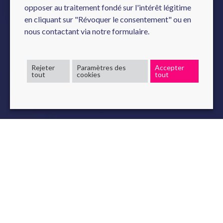
opposer au traitement fondé sur l'intérêt légitime
en cliquant sur "Révoquer le consentement" ou en
nous contactant via notre formulaire.
Rejeter
Paramètres des
Accepter
tout
cookies
tout
Mercredi 24 novembre à 17h30, El Hassane Ettifouri, CIO
de Novelis Docteur en IA et génie Logiciel et expert en
automatisation, se rendra dans les locaux de l'école
Supinfo
Paris
pour présenter sa conférence autour de :
L'IA au
service du génie logiciel & AIDA, le développeur artificiel
.
Dans notre quotidien l’IA est présente dans de nombreux