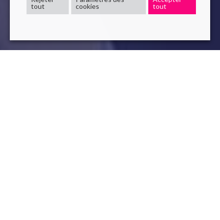
tout
cookies
tout
Le jeudi 2 décembre 2021, l’association
Forum Télécom
Paris
organise, en partenariat avec les Relations
Entreprises de Télécom Paris, sa prochaine édition.
Télécom Paris
est la première grande école française
d’ingénieurs généralistes du numérique. Le diplômé intègre
tous les domaines d’activité. L’école est au cœur d’un
écosystème d’innovation unique basé sur le croisement de
l’enseignement, des centres de recherche et des
incubateurs.
Novelis
se rendra dans les locaux de l’école pour une
journée
100% recrutement
en proposant plusieurs offres