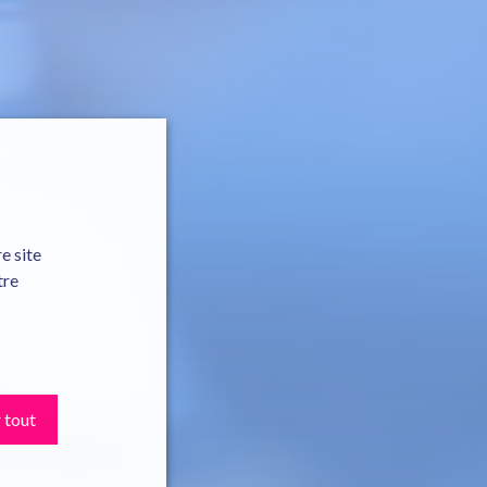
e site
tre
 tout