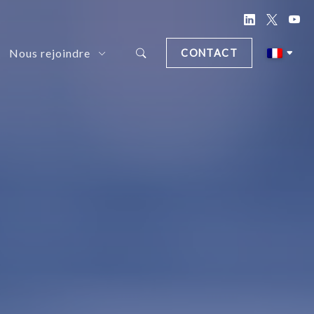
Nous rejoindre
CONTACT
d Document Anonymization Solution