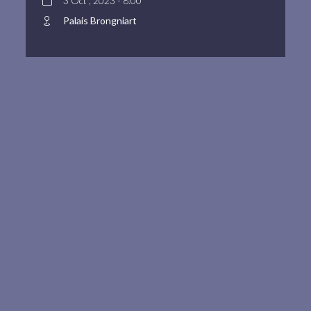
3 Oct , 2023 - 8:00
Palais Brongniart