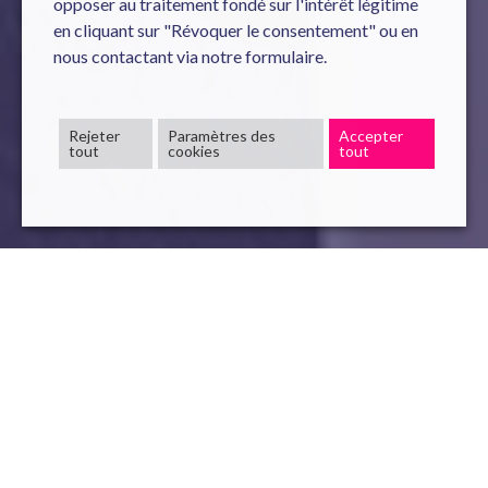
opposer au traitement fondé sur l'intérêt légitime
en cliquant sur "Révoquer le consentement" ou en
nous contactant via notre formulaire.
Rejeter
Paramètres des
Accepter
tout
cookies
tout
IA
IntelligenceArtificielle
26 Oct , 2023
read
Le 3 octobre, Novelis était présent à l’
AM Tech Day
,
l’événement incontournable pour les gestionnaires de