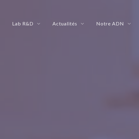
Lab R&D
Actualités
Notre ADN
 Management Platform
rization Solution
SmartRoby: Your Automation Governance Platform
eShadow: Your Advance