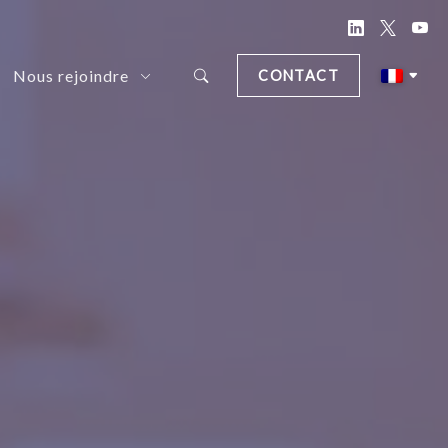
Nous rejoindre
CONTACT
d Document Anonymization Solution