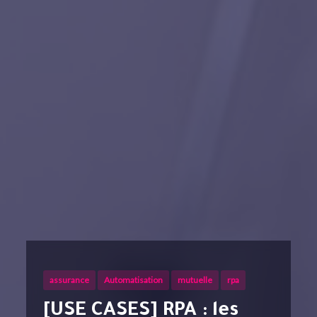
assurance
Automatisation
mutuelle
rpa
[USE CASES] RPA : les