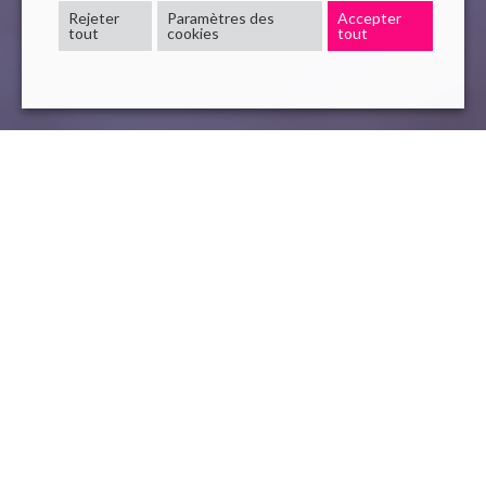
Rejeter
Paramètres des
Accepter
tout
cookies
tout
assurance
Automatisation
mutuelle
rpa
16 Mai , 2022
read
Les acteurs de l’assurance et des mutuelles font
quotidiennement face à de
nouveaux enjeux et défis
à
relever. La
RPA
apporte une réponse à ces enjeux faisant
d’elle une solution véritablement incontournable pour ces
organismes d’assurance et de mutuelle, qui disposent d’un
périmètre large de processus à haut potentiel
d’automatisation.