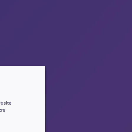
e site
tre