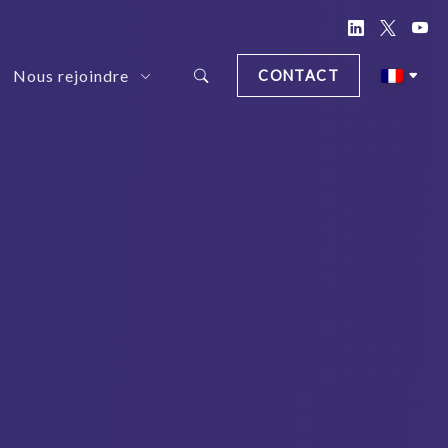
Nous rejoindre
CONTACT
d Document Anonymization Solution