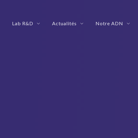
Lab R&D
Actualités
Notre ADN
 Management Platform
rization Solution
SmartRoby: Your Automation Governance Platform
eShadow: Your Advance