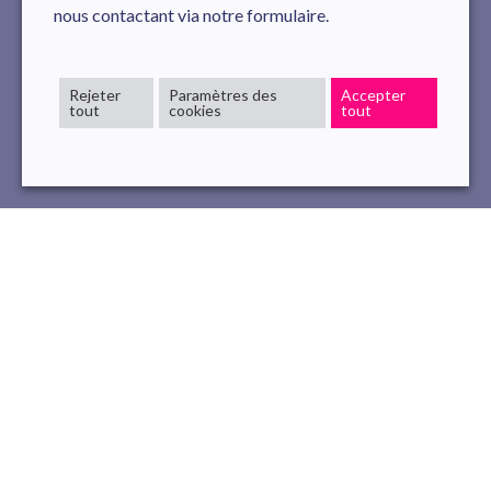
nous contactant via notre formulaire.
Rejeter
Paramètres des
Accepter
tout
cookies
tout
interview
JournéeDeLaFemme
Tech
8 Mar , 2023
read
Chez Novelis, la Journée internationale des
droits de la
femme
est l’occasion de présenter notre exemplarité sur le
sujet de la réussite de la femme dans l’entreprise. Nous
sommes actuellement à un niveau de
parité proche de 50%
,