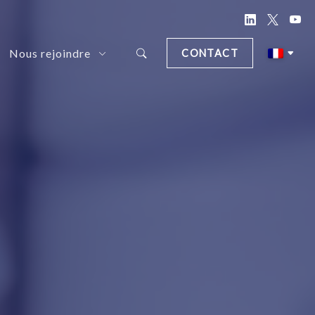
Nous rejoindre
CONTACT
d Document Anonymization Solution