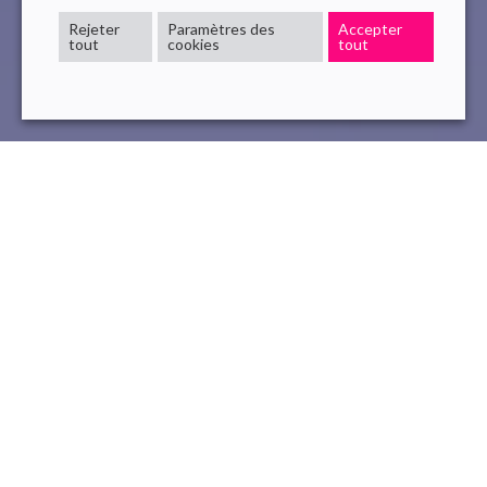
Rejeter
Paramètres des
Accepter
tout
cookies
tout
BluePrism
chatgpt
IA
IntelligenceArtificielle
3 Avr , 2023
read
Avec l’avancée rapide de la technologie, les entreprises
cherchent constamment à rationaliser leurs processus et à
minimiser les ressources et le temps nécessaires pour les
tâches répétitives. L’
automatisation des processus
robotiques
(RPA) est devenue une solution populaire pour
aider à atteindre ces objectifs, et Novelis, une entreprise