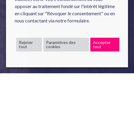
opposer au traitement fondé sur l'intérêt légitime
en cliquant sur "Révoquer le consentement" ou en
nous contactant via notre formulaire.
Rejeter
Paramètres des
Accepter
tout
cookies
tout
FrenchTech
Tech
TechforGood
2 Mai , 2022
read
Novelis a eu le plaisir d’accueillir le
Tech for Good Tour
dans ses locaux parisiens le 25 avril dernier afin de